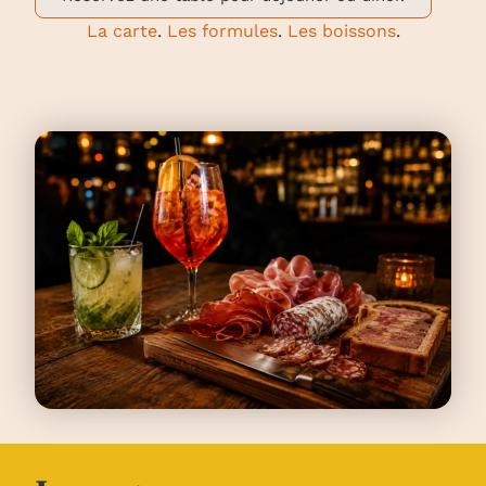
La carte
.
Les formules
.
Les boissons
.